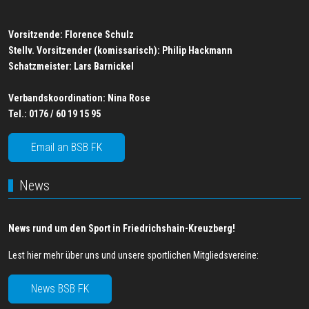
Vorsitzende: Florence Schulz
Stellv. Vorsitzender (komissarisch): Philip Hackmann
Schatzmeister:
Lars Barnickel
Verbandskoordination:
Nina Rose
Tel.:
0176 / 60 19 15 95
Email an BSB FK
News
News rund um den Sport in Friedrichshain-Kreuzberg!
Lest hier mehr über uns und unsere sportlichen Mitgliedsvereine:
News BSB FK